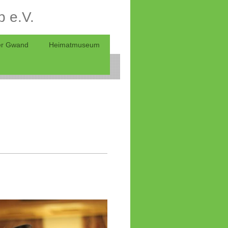
b e.V.
er Gwand
Heimatmuseum